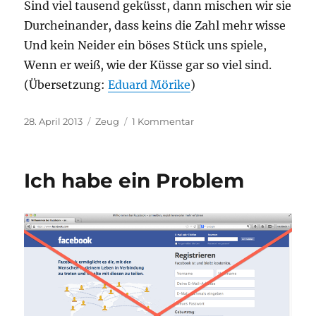
Sind viel tausend geküsst, dann mischen wir sie
Durcheinander, dass keins die Zahl mehr wisse
Und kein Neider ein böses Stück uns spiele,
Wenn er weiß, wie der Küsse gar so viel sind.
(Übersetzung:
Eduard Mörike
)
Veröffentlicht
Kategorien
zu
28. April 2013
Zeug
1 Kommentar
am
Da
mi
basia
Ich habe ein Problem
mille