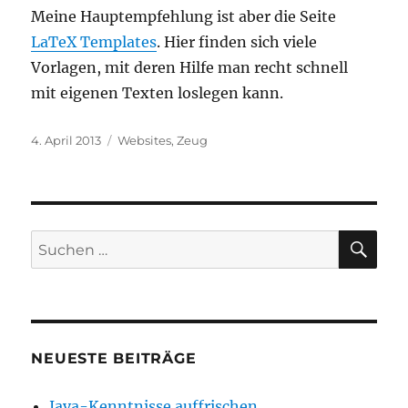
Meine Hauptempfehlung ist aber die Seite
LaTeX Templates
. Hier finden sich viele
Vorlagen, mit deren Hilfe man recht schnell
mit eigenen Texten loslegen kann.
Veröffentlicht
Kategorien
4. April 2013
Websites
,
Zeug
am
SU
Suche
nach:
NEUESTE BEITRÄGE
Java-Kenntnisse auffrischen