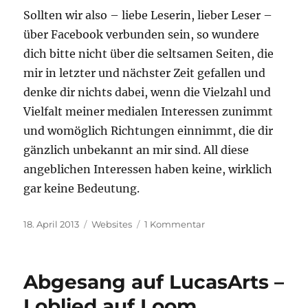
Sollten wir also – liebe Leserin, lieber Leser –
über Facebook verbunden sein, so wundere
dich bitte nicht über die seltsamen Seiten, die
mir in letzter und nächster Zeit gefallen und
denke dir nichts dabei, wenn die Vielzahl und
Vielfalt meiner medialen Interessen zunimmt
und womöglich Richtungen einnimmt, die dir
gänzlich unbekannt an mir sind. All diese
angeblichen Interessen haben keine, wirklich
gar keine Bedeutung.
Veröffentlicht
Kategorien
zu
18. April 2013
Websites
1 Kommentar
am
Ich
habe
ein
Abgesang auf LucasArts –
Problem
Loblied auf Loom