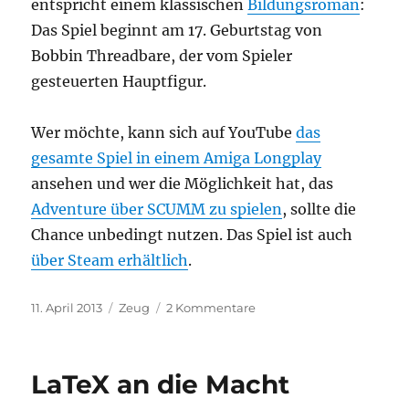
entspricht einem klassischen
Bildungsroman
:
Das Spiel beginnt am 17. Geburtstag von
Bobbin Threadbare, der vom Spieler
gesteuerten Hauptfigur.
Wer möchte, kann sich auf YouTube
das
gesamte Spiel in einem Amiga Longplay
ansehen und wer die Möglichkeit hat, das
Adventure über SCUMM zu spielen
, sollte die
Chance unbedingt nutzen. Das Spiel ist auch
über Steam erhältlich
.
Veröffentlicht
Kategorien
zu
11. April 2013
Zeug
2 Kommentare
am
Abgesang
auf
LucasArts
LaTeX an die Macht
–
Loblied